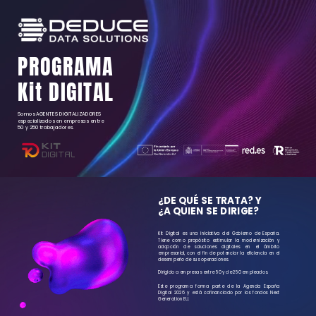
PROGRAMA
Kit DIGITAL
Somos AGENTES DIGITALIZADORES
especializados en empresas entre
50 y 250 trabajadores.
¿DE QUÉ SE TRATA? Y
¿A QUIEN SE DIRIGE?
Kit Digital es una iniciativa del Gobierno de España.
Tiene como propósito estimular la modernización y
adopción de soluciones digitales en el ámbito
empresarial, con el fin de potenciar la eficiencia en el
desempeño de sus operaciones.
Dirigido a empresas entre 50 y de 250 empleados.
Este programa forma parte de la
Agenda España
Digital 2026 y está cofinanciado por los fondos Next
Generation EU.